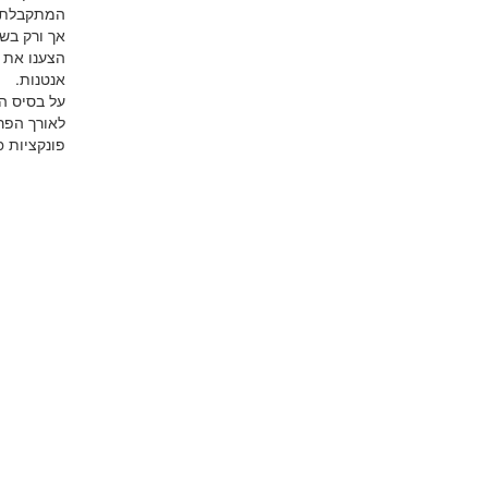
המתקבלת א
אך ורק בש.
אנטנות.
על בסיס ה.
פונקציות Matlab.