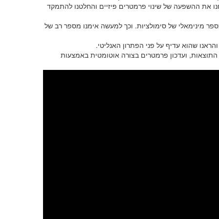
ו את ההשפעה של שינוי פרמטרים פיזיים והחלטנו להתמקד
הצענו את אלגוריתם הגרדיאנט 𝑔𝑟𝑎𝑑𝑖𝑒𝑛𝑡 𝑑𝑒𝑠𝑐𝑒𝑛𝑡 . וכך למעשה אימנו מספר רב של
 והראנו שהוא עדיף על פני הפתרון האנליטי
לאורך הפרויקט יצרנו ממשק CST-Matlab בשביל להפעיל את סימולציות הCST, דכון פרמטרים בצורה אוטומטית באמצעות